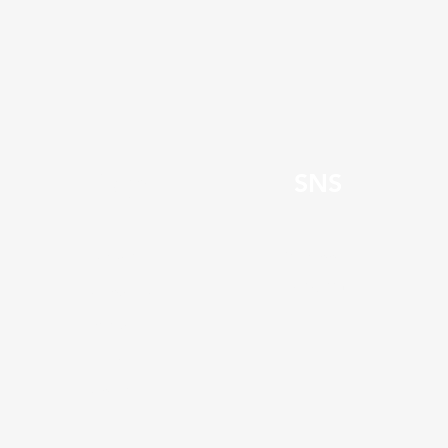
Page
SNS
Facebook
HOME
Instagram
About Us
Menu
Gifts
Contact