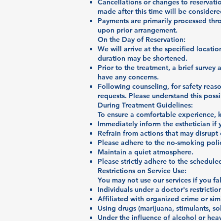
Cancellations or changes to reservat
made after this time will be considere
Payments are primarily processed thro
upon prior arrangement.
On the Day of Reservation:
We will arrive at the specified locatio
duration may be shortened.
Prior to the treatment, a brief survey 
have any concerns.
Following counseling, for safety reason
requests. Please understand this possib
During Treatment Guidelines:
To ensure a comfortable experience, k
Immediately inform the esthetician if 
Refrain from actions that may disrupt 
Please adhere to the no-smoking poli
Maintain a quiet atmosphere.
Please strictly adhere to the schedule
Restrictions on Service Use:
You may not use our services if you fal
Individuals under a doctor's restrictio
Affiliated with organized crime or simi
Using drugs (marijuana, stimulants, sol
Under the influence of alcohol or heav