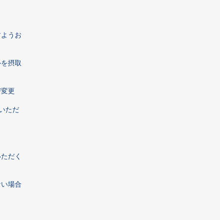
すようお
ルを摂取
び変更
いただ
いただく
ない場合