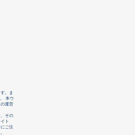
ます。ま
。 本ウ
トの運営
は、その
サイト
分にご注
ん。