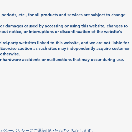
 periods, etc., for all products and services are subject to change
for damages caused by accessing or using this website, changes to
hout notice, or interruptions or discontinuation of the website's
rd-party websites linked to this website, and we are not liable for
 Exercise caution as such sites may independently acquire customer
 otherwise.
r hardware accidents or malfunctions that may occur during use.
イバシーポリシーにご承諾頂いたものとみなします。