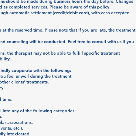
ions should be made during business hours the day before. Changes
d as completed services. Please be aware of this policy.
ugh automatic settlement (credit/debit card), with cash accepted
n at the reserved time. Please note that if you are late, the treatment
and counseling will be conducted. Feel free to consult with us if you
s, the therapist may not be able to fulfill specific treatment
ility.
indly cooperate with the following:
you feel unwell during the treatment.
other clients' treatments.
cy.
d time.
l into any of the following categories:
n.
lar associations.
vents, etc.).
ily intoxicated.