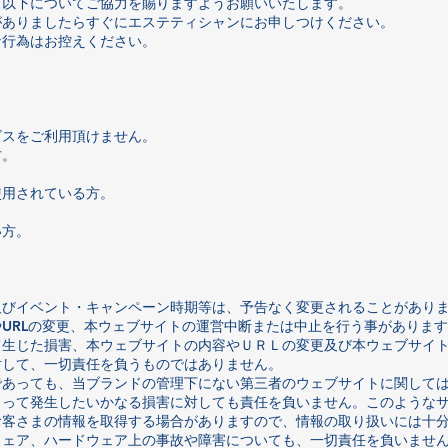
、以下についてご協力を賜りますようお願いいたします。
がありましたらすぐにエステティシャンにお申しつけください。
な行為はお控えください。
ビスをご利用頂けません。
方。
使用されている方。
い方。
及びイベント・キャンペーン時期等は、予告なく変更されることがあり
URLの変更、本ウェブサイトの運営中断または中止を行う事があります
て生じた損害、本ウェブサイトの内容やＵＲＬの変更及び本ウェブサイ
対して、一切責任を負うものではありません。
であっても、当ブランドの管理下にない第三者のウェブサイトに関して
よって発生したいかなる損害に対しても責任を負いません。このような
お客さまの情報を取得する場合がありますので、情報の取り扱いには十
ウェア、ハードウェア上の事故や障害についても、一切責任を負いませ