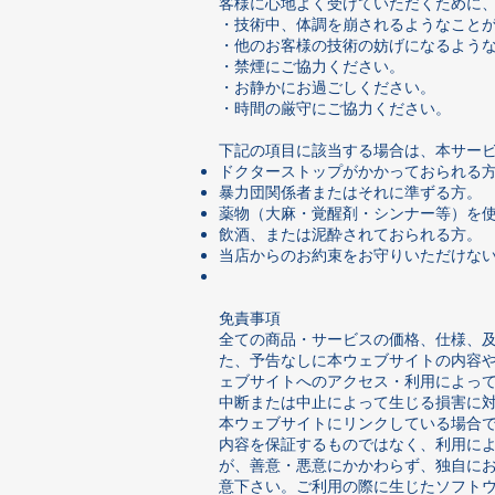
客様に心地よく受けていただくために
・技術中、体調を崩されるようなこと
・他のお客様の技術の妨げになるよう
・禁煙にご協力ください。
・お静かにお過ごしください。
・時間の厳守にご協力ください。
下記の項目に該当する場合は、本サー
ドクターストップがかかっておられる
暴力団関係者またはそれに準ずる方。
薬物（大麻・覚醒剤・シンナー等）を
飲酒、または泥酔されておられる方。
当店からのお約束をお守りいただけな
免責事項
全ての商品・サービスの価格、仕様、
た、予告なしに本ウェブサイトの内容や
ェブサイトへのアクセス・利用によっ
中断または中止によって生じる損害に
本ウェブサイトにリンクしている場合
内容を保証するものではなく、利用に
が、善意・悪意にかかわらず、独自に
意下さい。ご利用の際に生じたソフト